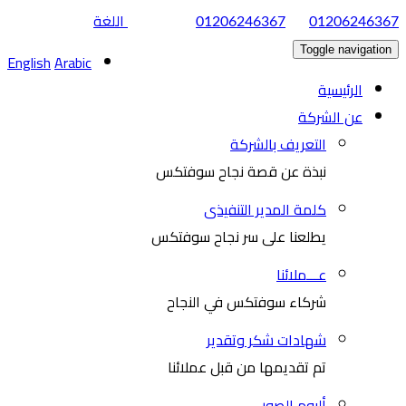
|
اللغة
01206246367
01206246367
Toggle navigation
English
Arabic
الرئيسية
عن الشركة
التعريف بالشركة
نبذة عن قصة نجاح سوفتكس
كلمة المدير التنفيذى
يطلعنا على سر نجاح سوفتكس
عـــملائنا
شركاء سوفتكس في النجاح
شهادات شكر وتقدير
تم تقديمها من قبل عملائنا
ألبوم الصور