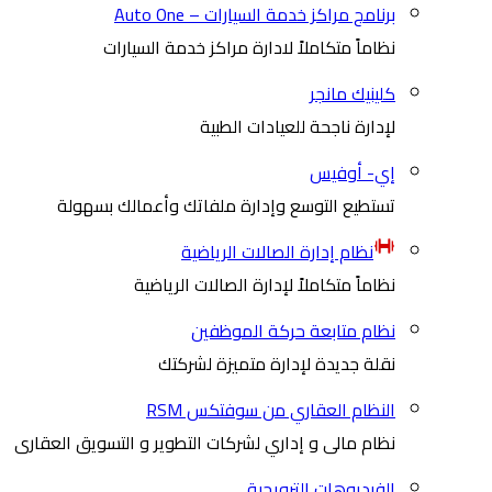
برنامج مراكز خدمة السيارات – Auto One
نظاماً متكاملاً لادارة مراكز خدمة السيارات
كلينيك مانجر
لإدارة ناجحة للعيادات الطبية
إي- أوفيس
تستطيع التوسع وإدارة ملفاتك وأعمالك بسهولة
نظام إدارة الصالات الرياضية
نظاماً متكاملاً لإدارة الصالات الرياضية
نظام متابعة حركة الموظفين
نقلة جديدة لإدارة متميزة لشركتك
النظام العقاري من سوفتكس RSM
نظام مالى و إداري لشركات التطوير و التسويق العقارى
الفيديوهات الترويجية