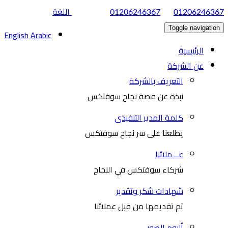
|
اللغة
01206246367
01206246367
Toggle navigation
English
Arabic
الرئيسية
عن الشركة
التعريف بالشركة
نبذة عن قصة نجاح سوفتكس
كلمة المدير التنفيذى
يطلعنا على سر نجاح سوفتكس
عـــملائنا
شركاء سوفتكس في النجاح
شهادات شكر وتقدير
تم تقديمها من قبل عملائنا
ألبوم الصور