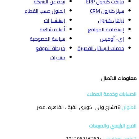
ماركت كنترول ERP
نبذة عن الشركة
سيلز كنترول CRM
الحلول حسب القطاع
ترافل كنترول
إستشــارات
إستضافة المواقع
أسئلة شائعة
إي- أوفيس
سياسة الخصوصية
خدمات الرسائل القصيرة
خريطة الموقع
منتديات
معلومات الاتصال
الحسابات وخدمة العملاء
العنوان
18شارع والي، كوبري القبة ، القاهرة ،مصر
الفرع الرئيسي والمبيعات
تليفون وواتساب
+201206246367