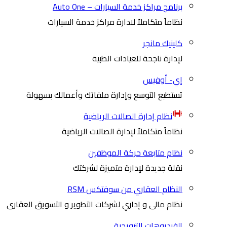
برنامج مراكز خدمة السيارات – Auto One
نظاماً متكاملاً لادارة مراكز خدمة السيارات
كلينيك مانجر
لإدارة ناجحة للعيادات الطبية
إي- أوفيس
تستطيع التوسع وإدارة ملفاتك وأعمالك بسهولة
نظام إدارة الصالات الرياضية
نظاماً متكاملاً لإدارة الصالات الرياضية
نظام متابعة حركة الموظفين
نقلة جديدة لإدارة متميزة لشركتك
النظام العقاري من سوفتكس RSM
نظام مالى و إداري لشركات التطوير و التسويق العقارى
الفيديوهات الترويجية