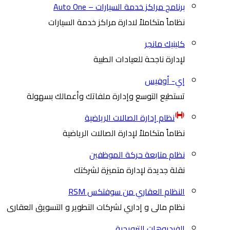
برنامج مراكز خدمة السيارات – Auto One
نظاماً متكاملاً لادارة مراكز خدمة السيارات
كلينيك مانجر
لإدارة ناجحة للعيادات الطبية
إي- أوفيس
تستطيع التوسع وإدارة ملفاتك وأعمالك بسهولة
نظام إدارة الصالات الرياضية
نظاماً متكاملاً لإدارة الصالات الرياضية
نظام متابعة حركة الموظفين
نقلة جديدة لإدارة متميزة لشركتك
النظام العقاري من سوفتكس RSM
نظام مالى و إداري لشركات التطوير و التسويق العقارى
الفيديوهات الترويجية