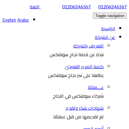
|
اللغة
01206246367
01206246367
Toggle navigation
English
Arabic
الرئيسية
عن الشركة
التعريف بالشركة
نبذة عن قصة نجاح سوفتكس
كلمة المدير التنفيذى
يطلعنا على سر نجاح سوفتكس
عـــملائنا
شركاء سوفتكس في النجاح
شهادات شكر وتقدير
تم تقديمها من قبل عملائنا
ألبوم الصور