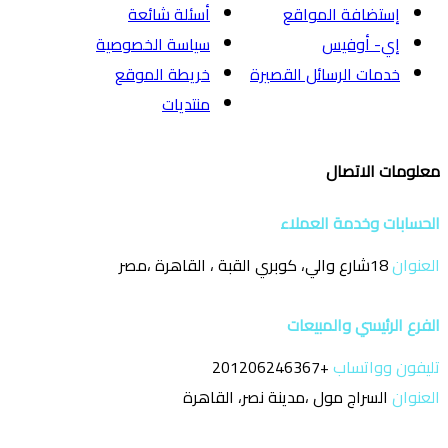
إستضافة المواقع
أسئلة شائعة
إي- أوفيس
سياسة الخصوصية
خدمات الرسائل القصيرة
خريطة الموقع
منتديات
معلومات الاتصال
الحسابات وخدمة العملاء
العنوان
18شارع والي، كوبري القبة ، القاهرة ،مصر
الفرع الرئيسي والمبيعات
تليفون وواتساب
+201206246367
العنوان
السراج مول ،مدينة نصر، القاهرة