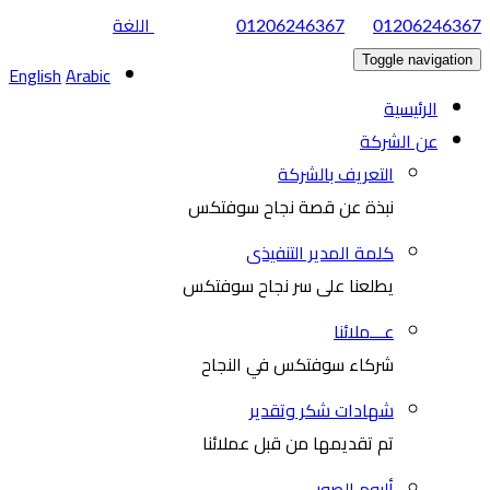
|
اللغة
01206246367
01206246367
Toggle navigation
English
Arabic
الرئيسية
عن الشركة
التعريف بالشركة
نبذة عن قصة نجاح سوفتكس
كلمة المدير التنفيذى
يطلعنا على سر نجاح سوفتكس
عـــملائنا
شركاء سوفتكس في النجاح
شهادات شكر وتقدير
تم تقديمها من قبل عملائنا
ألبوم الصور