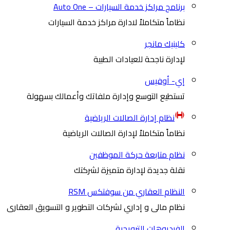
برنامج مراكز خدمة السيارات – Auto One
نظاماً متكاملاً لادارة مراكز خدمة السيارات
كلينيك مانجر
لإدارة ناجحة للعيادات الطبية
إي- أوفيس
تستطيع التوسع وإدارة ملفاتك وأعمالك بسهولة
نظام إدارة الصالات الرياضية
نظاماً متكاملاً لإدارة الصالات الرياضية
نظام متابعة حركة الموظفين
نقلة جديدة لإدارة متميزة لشركتك
النظام العقاري من سوفتكس RSM
نظام مالى و إداري لشركات التطوير و التسويق العقارى
الفيديوهات الترويجية