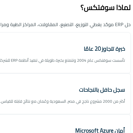
لماذا سوفتكس؟
حل ERP موحّد يغطي التوزيع، التصنيع، المقاولات، المراكز الطبية ومراكز خدمة السيارات — واجهة عربية، وحدات مرنة، وسحابة آمنة.
خبرة تتجاوز 20 عامًا
تأسست سوفتكس عام 2004 وتتمتع بخبرة طويلة في تنفيذ أنظمة ERP للشركات المتوسطة.
سجل حافل بالنجاحات
أكثر من 2000 مشروع ناجح في مصر، السعودية وعُمان مع نتائج قابلة للقياس.
أمان Microsoft Azure