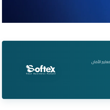
نصة سحابية واحدة — نظام ERP عربي من سوفتكس يعمل على Microsoft Azure بأعلى معايير الأمان