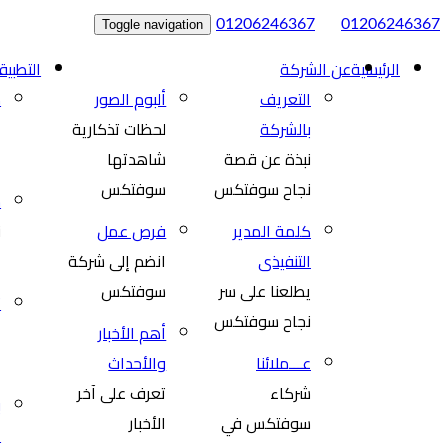
|
01206246367
01206246367
Toggle navigation
الرئيسية
عن الشركة
التطبيق
التعريف
ألبوم الصور
م
بالشركة
لحظات تذكارية
إ
نبذة عن قصة
شاهدتها
ا
نجاح سوفتكس
سوفتكس
س
كلمة المدير
فرص عمل
ن
التنفيذى
انضم إلى شركة
ع
يطلعنا على سر
سوفتكس
ت
نجاح سوفتكس
أهم الأخبار
إ
عـــملائنا
والأحداث
ا
شركاء
تعرف على آخر
ب
سوفتكس في
الأخبار
e