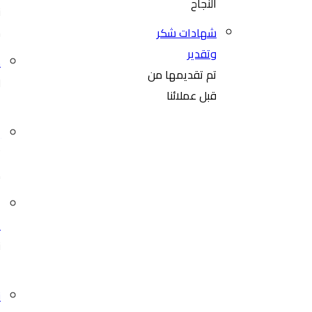
النجاح
ن
شهادات شكر
خ
وتقدير
ك
تم تقديمها من
ل
قبل عملائنا
ا
إ
ت
م
ا
ن
ا
ن