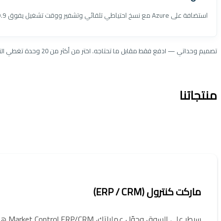
استضافة على Azure مع نسخ احتياطي تلقائي وتشفير ووقت تشغيل يفوق 99.9٪.
تصميم وحداتي — ادفع فقط مقابل ما تحتاجه. اختر من أكثر من 20 وحدة تغطي التوزيع، التصنيع، المقاولات، المراكز الطبية وخدمة السيارات.
منتجاتنا
ماركت كنترول (ERP / CRM)
سيطر على السوق وحوّل عملياتك، Market Control ERP/CRM هو الحل الشامل المدعوم بالذكاء الاصطناعي لتبسيط أعمالك.