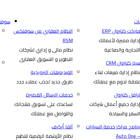
ات
سوفتك
اركت كنترول ERP
النظام العقاري من سوفتكس
دارة مميزة لأعمالك
RSM
لتجارية والصناعية
نظام مالى و إداري لشركات
التطوير و التسويق العقارى
يلز كنترول CRM
ظام إدارة مبيعات لبناء
الفيديوهات الترويجية
لاقة تدوم مع عملائك
طريق جديد لجذب عملاء جدد
رافل كنترول
خدمات الرسائل القصيرة
دارة جميع أعمال شركات
تساعدك على تسويق منتجاتك
لسفر والسياحة
والتواصل مع عملائك
رنامج مراكز خدمة السيارات
آلفا أركيف
– Auto On
نظام الأرشفة الرقمية لتنظيم