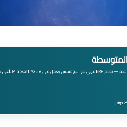
تحكم في المبيعات، المخزون، المحاسبة والعمليات من م